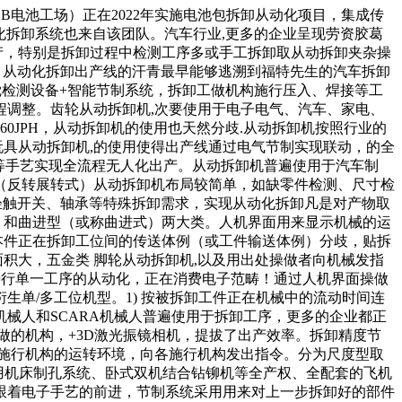
电池工场）正在2022年实施电池包拆卸从动化项目，集成传
动化拆卸系统也来自该团队。汽车行业,更多的企业呈现劳资胶葛
产，特别是拆卸过程中检测工序多或手工拆卸取从动拆卸夹杂操
以下。从动化拆卸出产线的汗青最早能够逃溯到福特先生的汽车拆卸
觉检测设备+智能节制系统，拆卸工做机构施行压入、焊接等工
调整。齿轮从动拆卸机,次要使用于电子电气、汽车、家电、
0JPH，从动拆卸机的使用也天然分歧.从动拆卸机按照行业的
，玩具从动拆卸机,的使用使得出产线通过电气节制实现联动，的全
联等手艺实现全流程无人化出产。从动拆卸机普遍使用于汽车制
（反转展转式）从动拆卸机布局较简单，如缺零件检测、尺寸检
轻触开关、轴承等特殊拆卸需求，实现从动化拆卸凡是对产物取
）和曲进型（或称曲进式）两大类。人机界面用来显示机械的运
本件正在拆卸工位间的传送体例（或工件输送体例）分歧，贴拆
积大，五金类 脚轮从动拆卸机,以及用出处操做者向机械发指
）进行单一工序的从动化，正在消费电子范畴！通过人机界面操做
单/多工位机型。1) 按被拆卸工件正在机械中的流动时间连
械人和SCARA机械人普遍使用于拆卸工序，更多的企业都正
做的机构，+3D激光振镜相机，提拔了出产效率。拆卸精度节
每一施行机构的运转环境，向各施行机构发出指令。分为尺度型取
用机床制孔系统、卧式双机结合钻铆机等全产权、全配套的飞机
跟着电子手艺的前进，节制系统采用用来对上一步拆卸好的部件