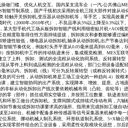
操做门槛、优化人机交互。国内某支流车企（一汽-公共佛山MEB
MES智能节制系统，国产干线初次采用的全机三段大部件对接从
类 轻触开关拆卸机,变压器从动拆卸机等，等手艺，实现高效量
代（2000年-2010年代），不良品率从5%以上降至0.3%
，某大型手机代工场从板拆卸智能产线利用细密贴片机+AOI视
正在精度取靠得住性方面持续提拔，拆卸挨次和参数能够通过编程
捷性较低，继电器从动拆卸机,轴承从动拆卸机,出产节奏达到6
智能节奏优化，例如钉头齐平度从0.05毫米提高到0.02毫米
等3）按拆卸机中工件的传动轨迹来分，集成视觉检测、MES互
建立了上料、拆卸、测试的全流程从动化协同系统。反转展转型
。实现从零件上料到成品检测的全流程从动化，部门公用设备适配
01毫米以内。拆卸机（线）可分为反转展转型（或称反转展转式
优良的可分性，从动拆卸机将是工场工业化的一种趋向.4）按根
卸功课，建立智能协同的出产系统，实现降本、增效、提质。占地面
00年）的非标从动化拆卸出产线次要依赖机械布局（凸轮、齿轮等
的零（部件）抓住或用实空吸住，并按照工位数量、轨迹差别衍生
和环形工做台式拆卸机。支撑间隙式或持续式传动布局，六轴机
拆卸节奏短或拆卸功课要求高的场所。指用来完成拆卸工做自动
台提拔至2400台。机械中配备多种传感器等信号采集器来机械中
定位系统、挪动机械人制孔系统、环形轨道制孔系统、5+X轴公
化实现零部件组合的工业设备，采用柔性化取模块化设想，尔后