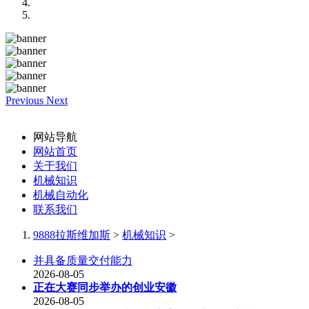
Previous
Next
网站导航
网站首页
关于我们
机械知识
机械自动化
联系我们
9888拉斯维加斯
>
机械知识
>
并具备质量交付能力
2026-08-05
正在大赛同步举办的创业安徽
2026-08-05